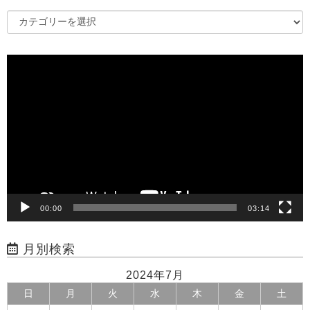
動
画
プ
レ
ー
ヤ
ー
00:00
03:14
月別検索
2024年7月
日
月
火
水
木
金
土